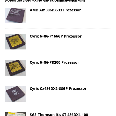
AOpen GeForce4 MX440 AGP 8x Originalverpackung
AMD Am386DX-33 Prozessor
Cyrix 6×86-P166GP Prozessor
Cyrix 6×86-PR200 Prozessor
Cyrix Cx486DX2-66GP Prozessor
SGS-Thomson It’s ST 486DX4-100