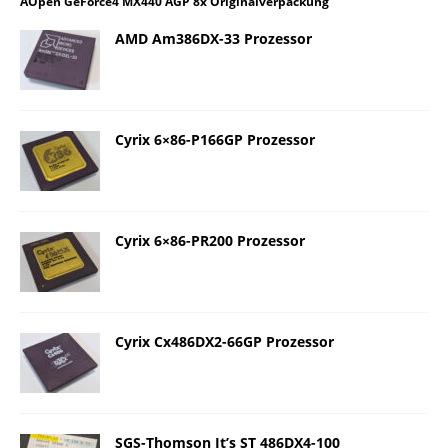
AOpen GeForce4 MX440 AGP 8x Originalverpackung
AMD Am386DX-33 Prozessor
Cyrix 6×86-P166GP Prozessor
Cyrix 6×86-PR200 Prozessor
Cyrix Cx486DX2-66GP Prozessor
SGS-Thomson It’s ST 486DX4-100