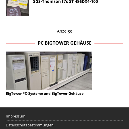
SGS-Thomson It’s ST 486DX4-100
Anzeige
PC BIGTOWER GEHÄUSE
BigTower PC-Systeme und BigTower-Gehäuse
Impressum
Datenschutzbestimmungen