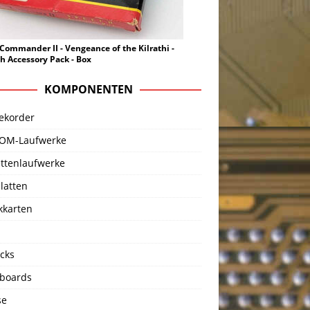
Commander II - Vengeance of the Kilrathi -
h Accessory Pack - Box
KOMPONENTEN
ekorder
OM-Laufwerke
ettenlaufwerke
latten
kkarten
icks
boards
se