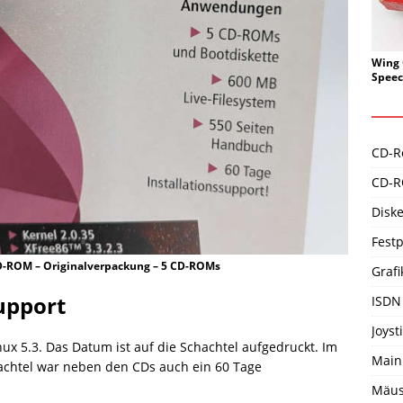
Wing 
Speec
CD-R
CD-R
Disk
Festp
CD-ROM – Originalverpackung – 5 CD-ROMs
Grafi
support
ISDN
Joyst
nux 5.3. Das Datum ist auf die Schachtel aufgedruckt. Im
Main
hachtel war neben den CDs auch ein 60 Tage
Mäu