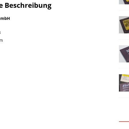
re Beschreibung
 GmbH
3
em