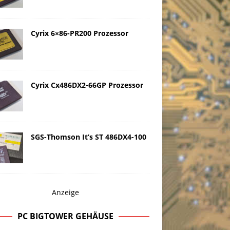
Cyrix 6×86-PR200 Prozessor
Cyrix Cx486DX2-66GP Prozessor
SGS-Thomson It’s ST 486DX4-100
Anzeige
PC BIGTOWER GEHÄUSE