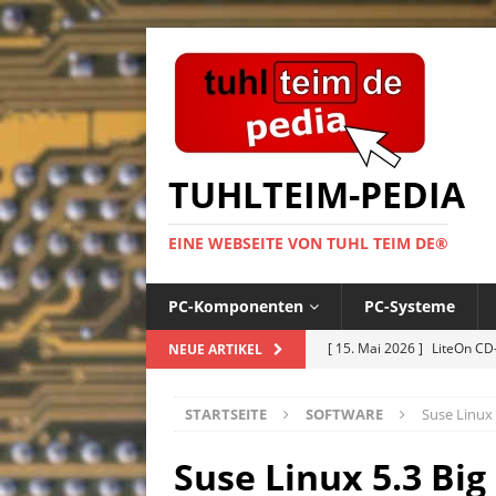
TUHLTEIM-PEDIA
EINE WEBSEITE VON TUHL TEIM DE®
PC-Komponenten
PC-Systeme
[ 15. Mai 2026 ]
LiteOn CD
NEUE ARTIKEL
[ 21. März 2024 ]
Star Tre
STARTSEITE
SOFTWARE
Suse Linux
– CD-ROM
PC-SPIELE
[ 16. Januar 2024 ]
CyberD
Suse Linux 5.3 Bi