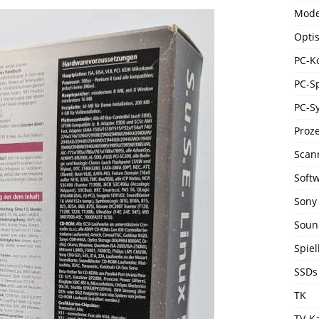
Mod
Opti
PC-K
PC-Sp
PC-S
Proz
Scan
Soft
Sony 
Soun
Spie
SSDs
TK
TV-K