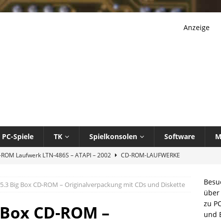
Anzeige
PC-Spiele
TK
Spielkonsolen
Software
M
-ROM Laufwerk LTN-486S – ATAPI – 2002
CD-ROM-LAUFWERKE
k – The Next Generation – A Final Unity – Spectrum HoloByte – 1995
Besu
 5.3 Big Box CD-ROM – Originalverpackung mit CDs und Diskette
über 
zu PC
rive CW058D CD-Rekorder ATAPI CDRW-Laufwerk – 2002
CD-
g Box CD-ROM –
und E