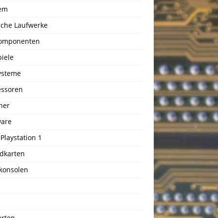
em
sche Laufwerke
omponenten
iele
ysteme
essoren
ner
ware
Playstation 1
dkarten
lkonsolen
arten