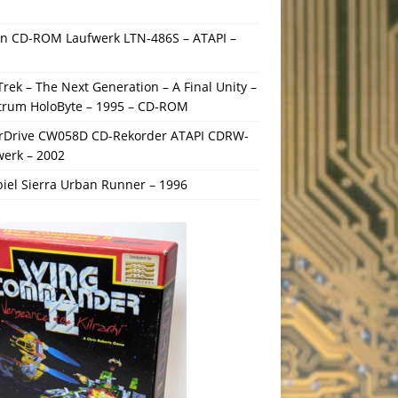
On CD-ROM Laufwerk LTN-486S – ATAPI –
Trek – The Next Generation – A Final Unity –
trum HoloByte – 1995 – CD-ROM
rDrive CW058D CD-Rekorder ATAPI CDRW-
werk – 2002
iel Sierra Urban Runner – 1996