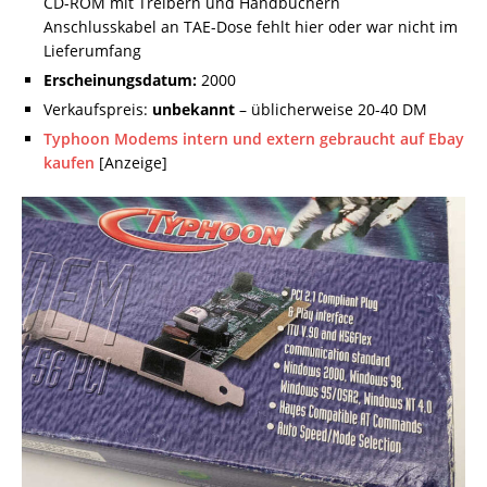
CD-ROM mit Treibern und Handbüchern
Anschlusskabel an TAE-Dose fehlt hier oder war nicht im
Lieferumfang
Erscheinungsdatum:
2000
Verkaufspreis:
unbekannt
– üblicherweise 20-40 DM
Typhoon Modems intern und extern gebraucht auf Ebay
kaufen
[Anzeige]