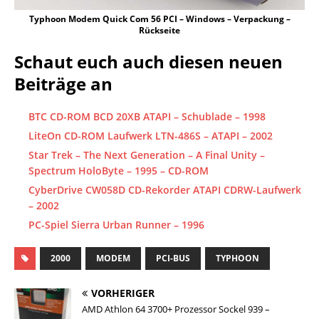
Typhoon Modem Quick Com 56 PCI – Windows – Verpackung –
Rückseite
Schaut euch auch diesen neuen
Beiträge an
BTC CD-ROM BCD 20XB ATAPI – Schublade – 1998
LiteOn CD-ROM Laufwerk LTN-486S – ATAPI – 2002
Star Trek – The Next Generation – A Final Unity –
Spectrum HoloByte – 1995 – CD-ROM
CyberDrive CW058D CD-Rekorder ATAPI CDRW-Laufwerk
– 2002
PC-Spiel Sierra Urban Runner – 1996
2000
MODEM
PCI-BUS
TYPHOON
VORHERIGER
AMD Athlon 64 3700+ Prozessor Sockel 939 –