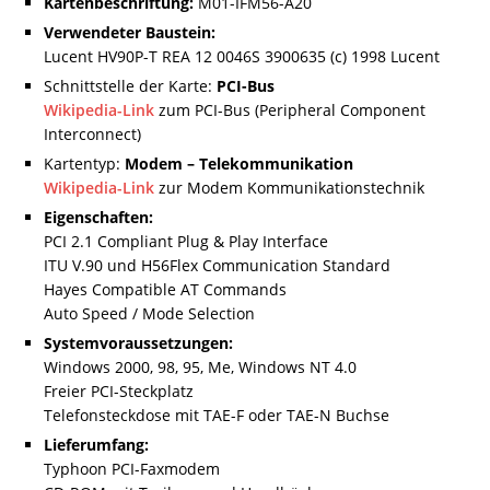
Kartenbeschriftung:
M01-IFM56-A20
Verwendeter Baustein:
Lucent HV90P-T REA 12 0046S 3900635 (c) 1998 Lucent
Schnittstelle der Karte:
PCI-Bus
Wikipedia-Link
zum PCI-Bus (Peripheral Component
Interconnect)
Kartentyp:
Modem – Telekommunikation
Wikipedia-Link
zur Modem Kommunikationstechnik
Eigenschaften:
PCI 2.1 Compliant Plug & Play Interface
ITU V.90 und H56Flex Communication Standard
Hayes Compatible AT Commands
Auto Speed / Mode Selection
Systemvoraussetzungen:
Windows 2000, 98, 95, Me, Windows NT 4.0
Freier PCI-Steckplatz
Telefonsteckdose mit TAE-F oder TAE-N Buchse
Lieferumfang:
Typhoon PCI-Faxmodem