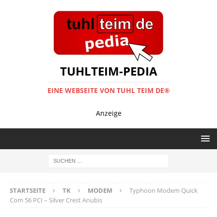
TUHLTEIM-PEDIA
EINE WEBSEITE VON TUHL TEIM DE®
Anzeige
STARTSEITE
TK
MODEM
Typhoon Modem Quick
Com 56 PCI – Silver Crest Anubis