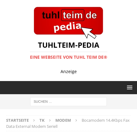
TUHLTEIM-PEDIA
EINE WEBSEITE VON TUHL TEIM DE®
Anzeige
STARTSEITE
TK
MODEM
Bocamodem 14.4Kbps Fax
Data External Modem Seriell