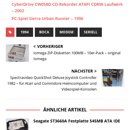
CyberDrive CW058D CD-Rekorder ATAPI CDRW-Laufwerk
– 2002
PC-Spiel Sierra Urban Runner – 1996
1994
BOCA
MODEM
SERIELL
VORHERIGER
Iomega ZIP-Disketten 100MB – 10er-Pack – original
Iomega
NÄCHSTER
Spectravideo QuickShot Deluxe Joystick Controller
1982 – für Atari und Commdore Heimcomputer und
Videospiel-Konsolen
ÄHNLICHE ARTIKEL
Seagate ST3660A Festplatte 545MB ATA IDE