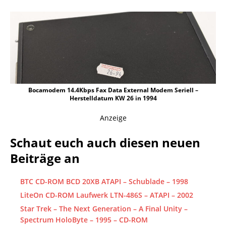
Bocamodem 14.4Kbps Fax Data External Modem Seriell –
Herstelldatum KW 26 in 1994
Anzeige
Schaut euch auch diesen neuen
Beiträge an
BTC CD-ROM BCD 20XB ATAPI – Schublade – 1998
LiteOn CD-ROM Laufwerk LTN-486S – ATAPI – 2002
Star Trek – The Next Generation – A Final Unity –
Spectrum HoloByte – 1995 – CD-ROM