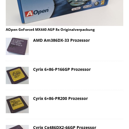
AOpen GeForce4 MX440 AGP 8x Originalverpackung
AMD Am386DX-33 Prozessor
Cyrix 6×86-P166GP Prozessor
Cyrix 6×86-PR200 Prozessor
Cyrix Cx486DX2-66GP Prozessor