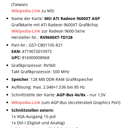
(Taiwan)
Wikipedia-Link
zu MSI
Name der Karte:
MSI ATI Radeon 9600XT AGP
Grafikkarte mit ATI Radeon 9600XT Grafikchip
Wikipedia-Link
zur Radeon 9600-Serie
Hersteller-Nr.:
RX9600XT-TD128
Part-Nr.: G57-CB01105-R21
EAN:
4719072010973
UPC:
816909008968
Grafikprozessor: RV360
Takt Grafikprozessor: 500 MHz
Speicher
: 128 MB DDR-RAM Grafikspeicher
Auflösung: max. 2.048×1.536 bei 85 Hz
Schnittstelle der Karte:
AGP-Bus 4x/8x
– nur 1,5V
Wikipedia-Link
zum AGP-Bus (Accelerated Graphics Port)
Schnittstellen extern:
1x VGA-Ausgang 15-pol
1x DVI-I (Digital und Analog)