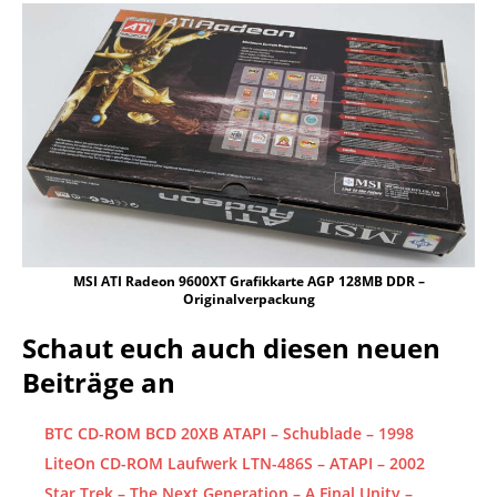
MSI ATI Radeon 9600XT Grafikkarte AGP 128MB DDR –
Originalverpackung
Schaut euch auch diesen neuen
Beiträge an
BTC CD-ROM BCD 20XB ATAPI – Schublade – 1998
LiteOn CD-ROM Laufwerk LTN-486S – ATAPI – 2002
Star Trek – The Next Generation – A Final Unity –