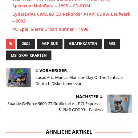
Spectrum HoloByte – 1995 – CD-ROM
CyberDrive CW058D CD-Rekorder ATAPI CDRW-Laufwerk
– 2002
PC-Spiel Sierra Urban Runner – 1996
2004
AGP-BUS
GRAFIKKARTEN
MSI
MSI GRAFIKKARTEN
VORHERIGER
Lucas Arts Maniac Mansion Day Of The Tentacle
Deutsch Diskettenversion
NÄCHSTER
Sparkle GeForce 9600 GT Grafikkarte – PCI-Express –
512MB GDDR3 – Fanless
ÄHNLICHE ARTIKEL