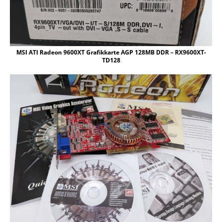
MSI ATI Radeon 9600XT Grafikkarte AGP 128MB DDR – RX9600XT-
TD128