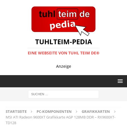
TUHLTEIM-PEDIA
EINE WEBSEITE VON TUHL TEIM DE®
Anzeige
STARTSEITE
PC-KOMPONENTEN
GRAFIKKARTEN
MSI ATI Radeon 9600XT Grafikkarte AGP 128MB DDR – RX9600XT-
TD128